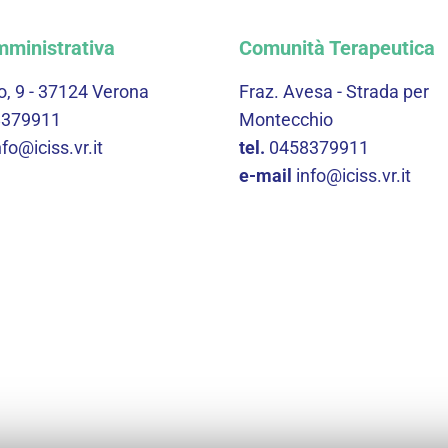
ministrativa
Comunità Terapeutica
o, 9 - 37124 Verona
Fraz. Avesa - Strada per
8379911
Montecchio
nfo@iciss.vr.it
tel.
0458379911
e-mail
info@iciss.vr.it