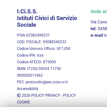
I.Ci.S.S.
Sede am
Istituti Civici di Servizio
Via Cars
Sociale
tel.
045
e-mail
i
P.IVA 02582490237
COD. FISCALE: 93088340232
Codice Univoco Ufficio: UF7JD8
Codice IPA: icss
Codice ATECO: 873000
IBAN: IT23Q 05034 11750
000000011662
PEC:
protocollo@pec.iciss.vr.it
Accessibilità
2026
POLICY PRIVACY
-
POLICY
COOKIE