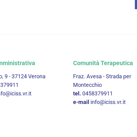
ministrativa
Comunità Terapeutica
o, 9 - 37124 Verona
Fraz. Avesa - Strada per
8379911
Montecchio
nfo@iciss.vr.it
tel.
0458379911
e-mail
info@iciss.vr.it