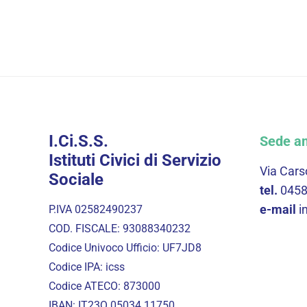
I.Ci.S.S.
Sede am
Istituti Civici di Servizio
Via Cars
Sociale
tel.
045
e-mail
i
P.IVA 02582490237
COD. FISCALE: 93088340232
Codice Univoco Ufficio: UF7JD8
Codice IPA: icss
Codice ATECO: 873000
IBAN: IT23Q 05034 11750