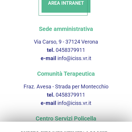
AREA INTRANET
Sede amministrativa
Via Carso, 9 - 37124 Verona
tel.
0458379911
e-mail
info@iciss.vr.it
Comunità Terapeutica
Fraz. Avesa - Strada per Montecchio
tel.
0458379911
e-mail
info@iciss.vr.it
Centro Servizi Policella
Via Scopella, 3 - 37060 Castel d'Azzano (VR)