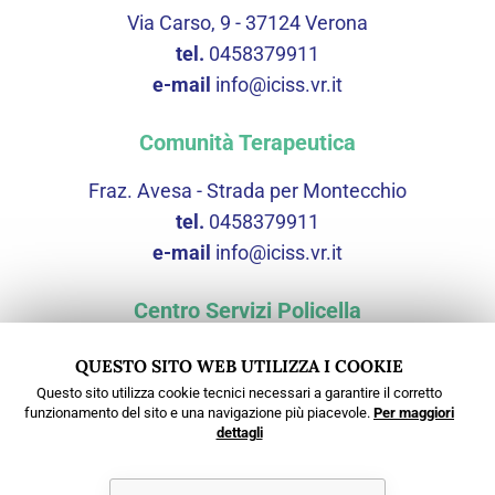
Via Carso, 9 - 37124 Verona
tel.
0458379911
e-mail
info@iciss.vr.it
Comunità Terapeutica
Fraz. Avesa - Strada per Montecchio
tel.
0458379911
e-mail
info@iciss.vr.it
Centro Servizi Policella
Via Scopella, 3 - 37060 Castel d'Azzano (VR)
QUESTO SITO WEB UTILIZZA I COOKIE
tel.
0458379911
Questo sito utilizza cookie tecnici necessari a garantire il corretto
funzionamento del sito e una navigazione più piacevole.
Per maggiori
e-mail
cspolicella@iciss.vr.it
dettagli
PEC
protocollo@pec.iciss.vr.it