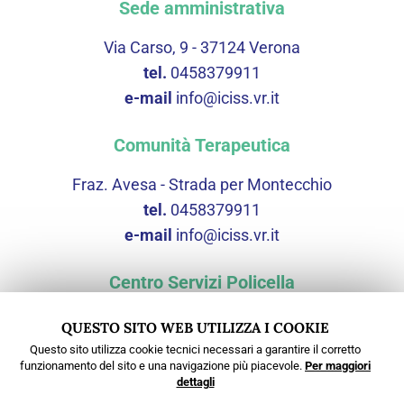
Sede amministrativa
Via Carso, 9 - 37124 Verona
tel.
0458379911
e-mail
info@iciss.vr.it
Comunità Terapeutica
Fraz. Avesa - Strada per Montecchio
tel.
0458379911
e-mail
info@iciss.vr.it
Centro Servizi Policella
Via Scopella, 3 - 37060 Castel d'Azzano (VR)
QUESTO SITO WEB UTILIZZA I COOKIE
tel.
0458379911
Questo sito utilizza cookie tecnici necessari a garantire il corretto
funzionamento del sito e una navigazione più piacevole.
Per maggiori
e-mail
cspolicella@iciss.vr.it
dettagli
PEC
protocollo@pec.iciss.vr.it