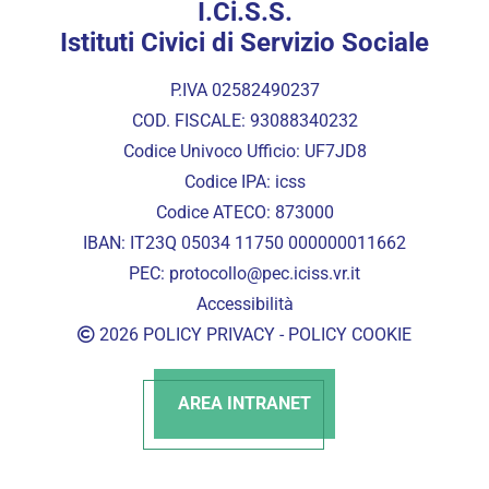
I.Ci.S.S.
Istituti Civici di Servizio Sociale
P.IVA 02582490237
COD. FISCALE: 93088340232
Codice Univoco Ufficio: UF7JD8
Codice IPA: icss
Codice ATECO: 873000
IBAN: IT23Q 05034 11750 000000011662
PEC:
protocollo@pec.iciss.vr.it
Accessibilità
2026
POLICY PRIVACY
-
POLICY COOKIE
AREA INTRANET