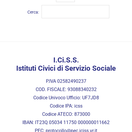
Cerca:
I.Ci.S.S.
Istituti Civici di Servizio Sociale
P.IVA 02582490237
COD. FISCALE: 93088340232
Codice Univoco Ufficio: UF7JD8
Codice IPA: icss
Codice ATECO: 873000
IBAN: IT23Q 05034 11750 000000011662
PEC:
protocollo@pec.iciss.vr.it