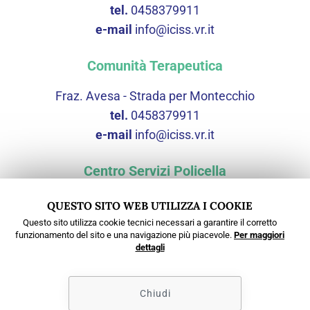
tel.
0458379911
e-mail
info@iciss.vr.it
Comunità Terapeutica
Fraz. Avesa - Strada per Montecchio
tel.
0458379911
e-mail
info@iciss.vr.it
Centro Servizi Policella
Via Scopella, 3 - 37060 Castel d'Azzano (VR)
QUESTO SITO WEB UTILIZZA I COOKIE
tel.
0458379911
Questo sito utilizza cookie tecnici necessari a garantire il corretto
funzionamento del sito e una navigazione più piacevole.
Per maggiori
e-mail
cspolicella@iciss.vr.it
dettagli
PEC
protocollo@pec.iciss.vr.it
Chiudi
Web Agency Verona
- Colombo 3000 srl